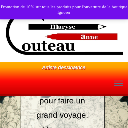
Promotion de 10% sur tous les produits pour l'ouverture de la boutique
Ignorer
Être une artiste
Artiste dessinatrice
dessinatrice, ce n’est pas
toujours facile…
parce que le dessin est
Passer
au
souvent considéré
contenu
comme une étape
préparatoire à la