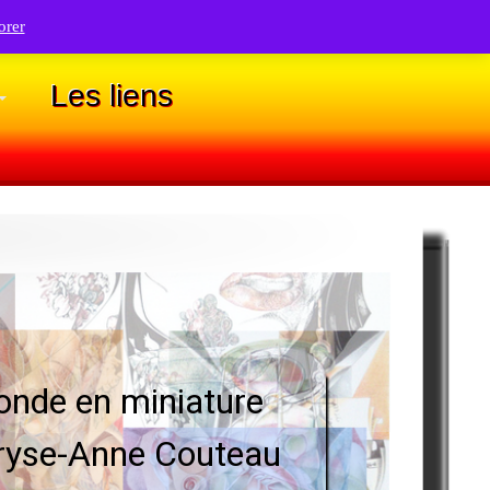
orer
Artiste dessinatrice
Les liens
nde en miniature
ryse-Anne Couteau