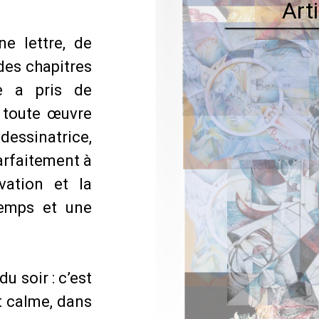
Art
ne lettre, de
des chapitres
e a pris de
i toute œuvre
 dessinatrice,
parfaitement à
vation et la
temps et une
u soir : c’est
st calme, dans