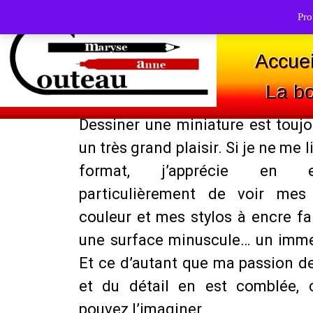
Pro
Accuei
La bo
Dessiner une miniature est touj
Passer
au
un très grand plaisir. Si je ne me 
contenu
format, j’apprécie en e
particulièrement de voir mes
couleur et mes stylos à encre fai
une surface minuscule… un imme
Et ce d’autant que ma passion de
et du détail en est comblée,
pouvez l’imaginer.