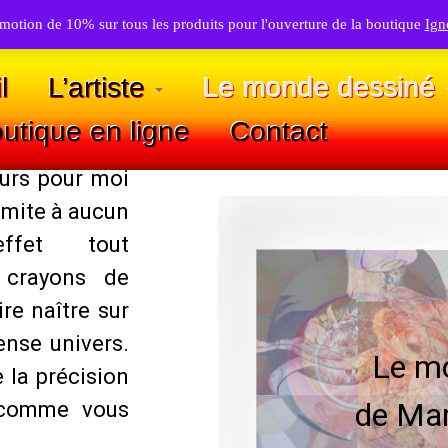
motion de 10% sur tous les produits pour l'ouverture de la boutique
Ign
l
L’artiste
Le monde dessiné
utique en ligne
Contact
ours pour moi
limite à aucun
ffet tout
 crayons de
re naître sur
nse univers.
Le mo
 la précision
de Ma
 comme vous