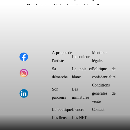
Couteau, artiste dessinatrice. Il
présente
l’artiste
, sa
démarche
, son
parcours
, un grand nombre de ses
œuvres et sa boutique en ligne.
Maryse-Anne Couteau est
immatriculée au régime des Artistes-
Auteurs et inscrite à la Maison Des
A propos de
Mentions
La couleur
Artistes.
l'artiste
légales
Sa
Le noir et
Politique de
Siret :
démarche
blanc
confidentialité
84452954500015
Conditions
Son
Les
générales de
N° MDA :
197507
parcours
miniatures
vente
La boutique
L'encre
Contact
Coordonnées
Les liens
Les NFT
94 rue du 18 juin 95120 Ermont,Val