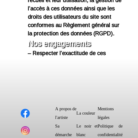
recueil et leur utilisation, la gestion de
l’accès à ces données ainsi que les
droits des utilisateurs du site sont
conformes au Règlement général sur
la protection des données (RGPD).
Nos engagements
– Respecter l’exactitude de ces
données, à les tenir à jour et à les
rectifier si elles s’avèrent inexactes.
– Les conserver sous une forme
permettant l’identification des
personnes concernées pendant une
durée n’excédant pas celle nécessaire
A propos de
Mentions
au regard des finalités pour lesquelles
La couleur
l'artiste
légales
elles sont traitées.
Sa
Le noir et
Politique de
– Garantir une sécurité appropriée de
démarche
blanc
confidentialité
ces données, y compris la protection