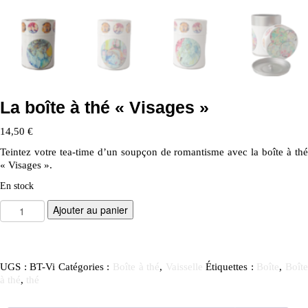
La boîte à thé « Visages »
14,50
€
Teintez votre tea-time d’un soupçon de romantisme avec la boîte à thé
« Visages ».
En stock
q
Ajouter au panier
u
a
n
UGS :
BT-Vi
Catégories :
Boîte à thé
,
Vaisselle
Étiquettes :
Boîte
,
Boît
t
à thé
,
thé
i
t