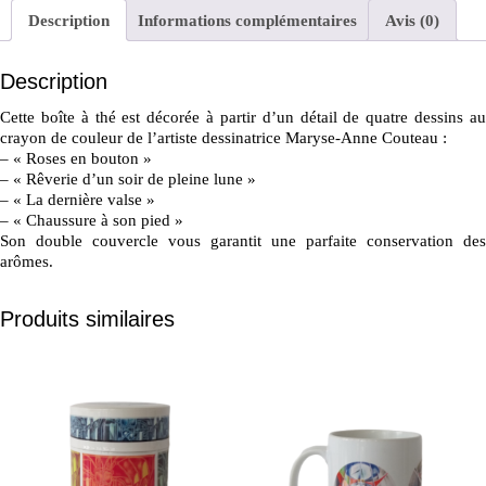
é
Description
Informations complémentaires
Avis (0)
d
e
Description
L
a
Cette boîte à thé est décorée à partir d’un détail de quatre dessins au
b
crayon de couleur de l’artiste dessinatrice Maryse-Anne Couteau :
o
– « Roses en bouton »
î
– « Rêverie d’un soir de pleine lune »
t
– « La dernière valse »
– « Chaussure à son pied »
e
Son double couvercle vous garantit une parfaite conservation des
à
arômes.
t
h
Produits similaires
é
"V
i
s
a
g
e
s"